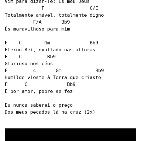
Vim para dizer-Te: És meu Deus

             F                C/E

Totalmente amável, totalmente digno

          F/A       Bb9

És maravilhoso para mim

F    C        Gm              Bb9

Eterno Rei, exaltado nas alturas

F    C         Bb9

Glorioso nos céus

F         c       Gm            Bb9

Humilde vieste à Terra que criaste

F      C              Bb9

E por amor, pobre se fez

Eu nunca saberei o preço

Dos meus pecados lá na cruz (2x)