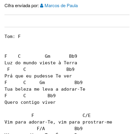
Cifra enviada por:
Marcos de Paula
Tom: F

F    C         Gm       Bb9

Luz do mundo vieste à Terra

 F     C               Bb9

Prá que eu pudesse Te ver

F      C     Gm           Bb9

Tua beleza me leva a adorar-Te

F      C        Bb9

Quero contigo viver

          F                  C/E

Vim para adorar-Te, vim para prostrar-me

            F/A           Bb9
