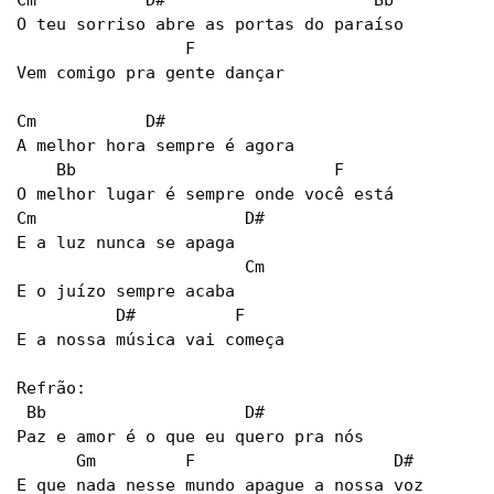
Cm           D#                     Bb

O teu sorriso abre as portas do paraíso

                 F

Vem comigo pra gente dançar

Cm           D#

A melhor hora sempre é agora

    Bb                          F

O melhor lugar é sempre onde você está

Cm                     D#

E a luz nunca se apaga

                       Cm

E o juízo sempre acaba

          D#          F

E a nossa música vai começa

Refrão:

 Bb                    D#

Paz e amor é o que eu quero pra nós

      Gm         F                    D#

E que nada nesse mundo apague a nossa voz
