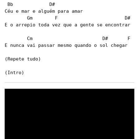
 Bb             D#

Céu e mar e alguém para amar

        Gm        F                        D#

E o arrepio toda vez que a gente se encontrar

        Cm                         D#       F

E nunca vai passar mesmo quando o sol chegar

(Repete tudo)

(Intro) 