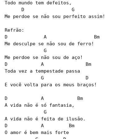
Todo mundo tem defeitos, 

      D                 G 

Me perdoe se não sou perfeito assim! 

Refrão: 

D             A                 Bm 

Me desculpe se não sou de ferro! 

              G              

Me perdoe se não sou de aço! 

D            A               Bm 

Toda vez a tempestade passa 

             G               D 

E você volta para os meus braços! 

D            A            Bm 

A vida não é só fantasia, 

              G                

A vida não é feita de ilusão. 

D            A         Bm 

O amor é bem mais forte  
