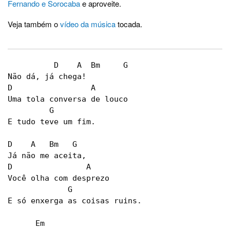
Fernando e Sorocaba
e aproveite.
Veja também o
vídeo da música
tocada.
	  D    A  Bm     G 

Não dá, já chega! 

D                 A                          

Uma tola conversa de louco  

         G 

E tudo teve um fim. 

D    A   Bm   G 

Já não me aceita,  

D                A   

Você olha com desprezo 

             G 

E só enxerga as coisas ruins. 

      Em 
