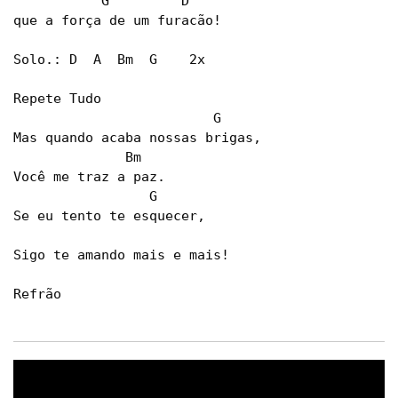
           G         D 

que a força de um furacão! 

Solo.: D  A  Bm  G    2x 

Repete Tudo 

                         G 

Mas quando acaba nossas brigas, 

              Bm 

Você me traz a paz. 

                 G 

Se eu tento te esquecer, 

Sigo te amando mais e mais! 

Refrão 
