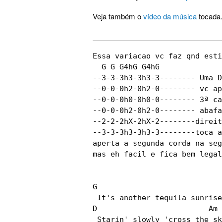
Veja também o
vídeo da música
tocada
Essa variacao vc faz qnd esti
  G G G4hG G4hG    

--3-3-3h3-3h3-3-------- Uma D
--0-0-0h2-0h2-0-------- vc ap
--0-0-0h0-0h0-0-------- 3ª ca
--0-0-0h2-0h2-0-------- abafa
--2-2-2hX-2hX-2--------direit
--3-3-3h3-3h3-3--------toca a
aperta a segunda corda na seg
mas eh facil e fica bem legal
G      

 It's another tequila sunrise

D                         Am 
 Starin' slowly 'cross the sk