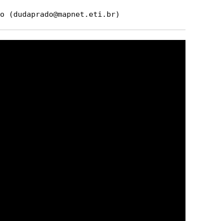
o (
dudaprado@mapnet.eti.br
)