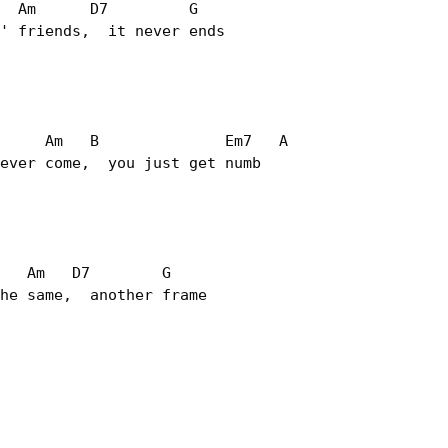
  Am      D7         G

' friends,  it never ends

     Am   B              Em7   A

ever come,  you just get numb

   Am   D7        G

he same,  another frame
