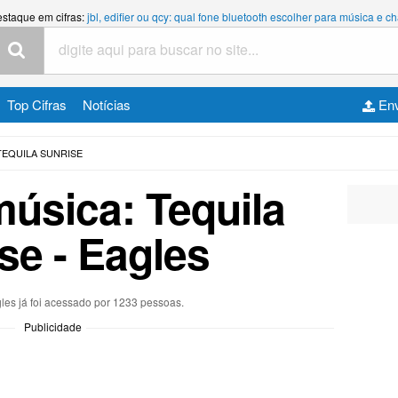
estaque em cifras:
jbl, edifier ou qcy: qual fone bluetooth escolher para música e
Top Cifras
Notícias
Env
TEQUILA SUNRISE
música: Tequila
se - Eagles
gles já foi acessado por 1233 pessoas.
Publicidade