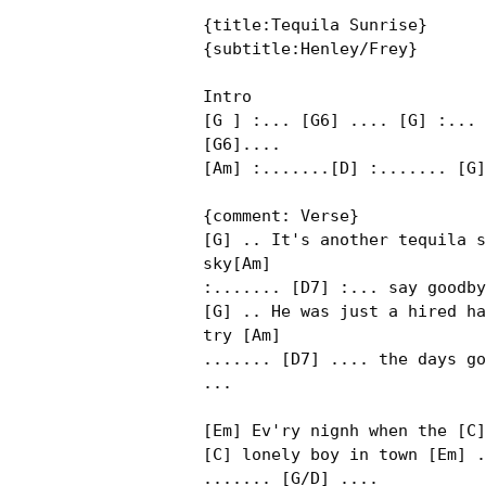
{title:Tequila Sunrise}

{subtitle:Henley/Frey}

Intro

[G ] :... [G6] .... [G] :... 
[G6]....

[Am] :.......[D] :....... [G]
{comment: Verse}

[G] .. It's another tequila s
sky[Am]

:....... [D7] :... say goodby
[G] .. He was just a hired ha
try [Am]

....... [D7] .... the days go
...

[Em] Ev'ry nignh when the [C]
[C] lonely boy in town [Em] .
....... [G/D] ....
