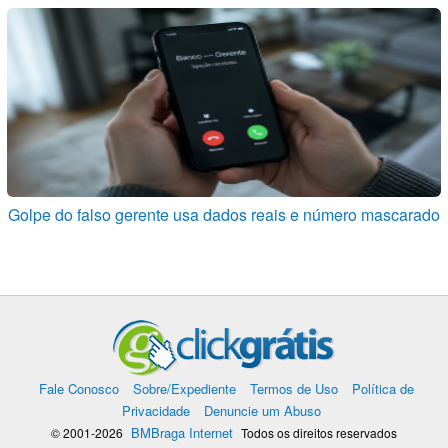
Golpe do falso gerente usa dados reais e número mascarado
Fale Conosco
Sobre/Expediente
Termos de Uso
Política de
Privacidade
Denuncie um Abuso
BMBraga Internet
© 2001-2026
Todos os direitos reservados