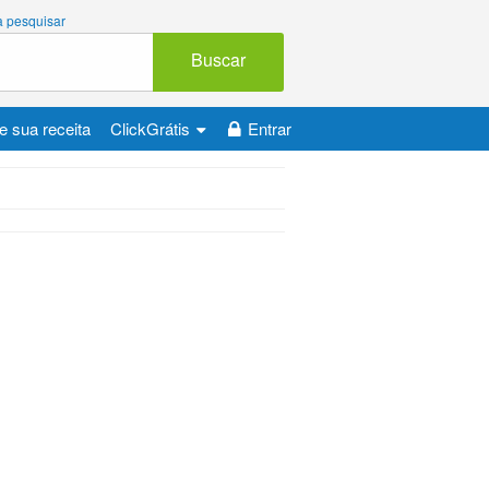
 a pesquisar
Buscar
e sua receita
ClickGrátis
Entrar