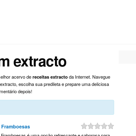
m extracto
melhor acervo de
receitas extracto
da Internet. Navegue
tracto, escolha sua predileta e prepare uma deliciosa
mentário depois!
e Framboesas
Framboesas é uma opção refrescante e saborosa para