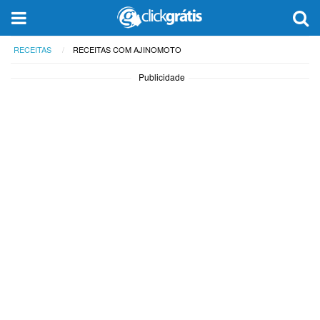
RECEITAS
RECEITAS COM AJINOMOTO
Publicidade