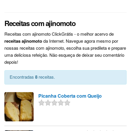
Receitas com ajinomoto
Receitas com ajinomoto ClickGrátis - o melhor acervo de
receitas ajinomoto
da Internet. Navegue agora mesmo por
nossas receitas com ajinomoto, escolha sua predileta e prepare
uma deliciosa refeição. Não esqueça de deixar seu comentário
depois!
Encontradas
8
receitas.
Picanha Coberta com Queijo