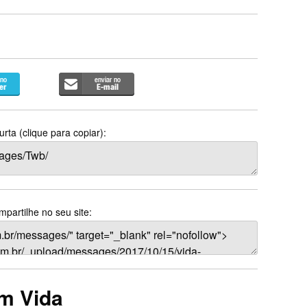
rta (clique para copiar):
partilhe no seu site:
m Vida