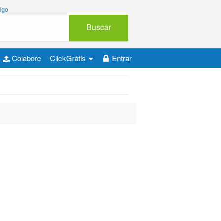
igo
Buscar
Colabore
ClickGrátis
Entrar