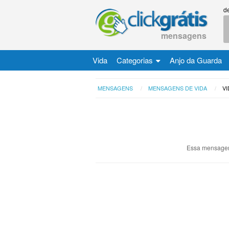
d
mensagens
Vida
Categorias
Anjo da Guarda
MENSAGENS
MENSAGENS DE VIDA
VI
Essa mensagem