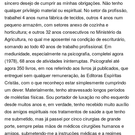
sincero desejo de cumprir as minhas obrigações. Não tenho
qualquer privilégio material ou espiritual. No setor da profissão,
trabalhei 4 anos numa fábrica de tecidos, outros 4 anos num
pequeno armazém, com setores anexo de cozinha e
horticultura; e outros 32 anos consecutivos no Ministério da
Agricultura, no qual me aposentei na condição de escriturário,
somando ao todo 40 anos de trabalho profissional. Em
mediunidade, especialmente na psicografia, completei agora
(1978), 68 anos de atividades ininterruptas. Psicografei até
agora 350 livros, em nos referindo aos livros já publicados, que
entreguei sem qualquer remuneração, às Editoras Espíritas
Cristãs, com o que reconheço estar simplesmente cumprindo
um dever. Materialmente, tenho atravessado longos períodos
de moléstias físicas. Sou portador de luxação no olho esquerdo
desde muitos anos e, em verdade, tenho recebido muito auxílio
dos amigos espirituais nos tratamentos de saúde a que tenho
me submetido, mas já passei por cinco cirurgias de grande
porte, sempre pelas mãos de médicos cirurgiões humanos e
amigos, submetendo-me a instruções médicas e a regimes