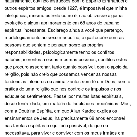
naturalmente, ouvindo instruções com o Espírito Emmanuel e
outros espíritos amigos, desde 1927, é impossível que minha
inteligência, mesmo estreita como é, não obtivesse alguma
evolução e algum aprimoramento em 68 anos de trabalho
espiritual incessante. Esclareço ainda a você que pertenço,
morfologicamente ao sexo masculino, e qual ocorre com as
pessoas que sentem e pensam sobre as próprias
responsabilidades, psicologicamente tenho os conflitos
naturais, inerentes a essas mesmas pessoas, conflitos estes
que procuro asserenar, tanto quanto possível, com o apoio da
religião, pois não creio que possamos vencer as nossas
tendências inferiores ou animalizantes sem fé em Deus, sem a
prática de uma religião que nos controle os impulsos e nos
eduque os sentimentos. Passei por muitas lutas espirituais,
desde tenra idade, em matéria de faculdades mediúnicas. Mas,
com a Doutrina Espírita, em que Allan Kardec explica os
ensinamentos de Jesus, há precisamente 68 anos encontrei
nas tarefas espíritas o equilíbrio possível, de que eu
necessitava, para viver e conviver com os meus irmãos em