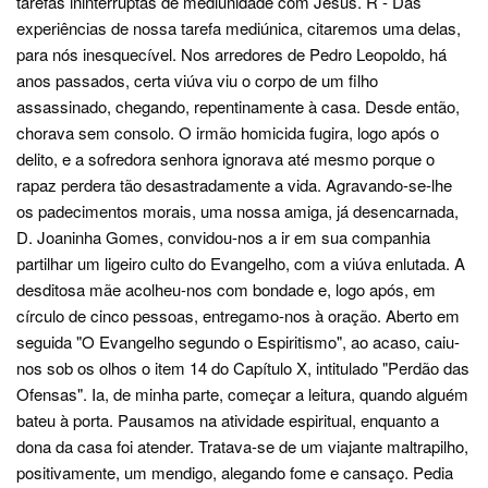
tarefas ininterruptas de mediunidade com Jesus. R - Das
experiências de nossa tarefa mediúnica, citaremos uma delas,
para nós inesquecível. Nos arredores de Pedro Leopoldo, há
anos passados, certa viúva viu o corpo de um filho
assassinado, chegando, repentinamente à casa. Desde então,
chorava sem consolo. O irmão homicida fugira, logo após o
delito, e a sofredora senhora ignorava até mesmo porque o
rapaz perdera tão desastradamente a vida. Agravando-se-lhe
os padecimentos morais, uma nossa amiga, já desencarnada,
D. Joaninha Gomes, convidou-nos a ir em sua companhia
partilhar um ligeiro culto do Evangelho, com a viúva enlutada. A
desditosa mãe acolheu-nos com bondade e, logo após, em
círculo de cinco pessoas, entregamo-nos à oração. Aberto em
seguida "O Evangelho segundo o Espiritismo", ao acaso, caiu-
nos sob os olhos o item 14 do Capítulo X, intitulado "Perdão das
Ofensas". Ia, de minha parte, começar a leitura, quando alguém
bateu à porta. Pausamos na atividade espiritual, enquanto a
dona da casa foi atender. Tratava-se de um viajante maltrapilho,
positivamente, um mendigo, alegando fome e cansaço. Pedia