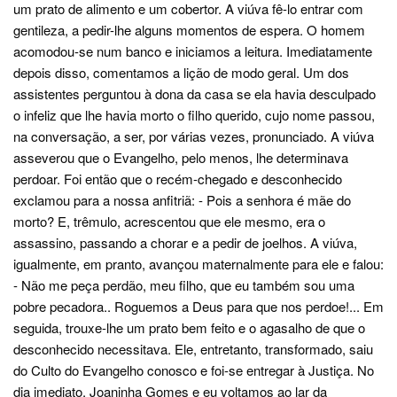
um prato de alimento e um cobertor. A viúva fê-lo entrar com
gentileza, a pedir-lhe alguns momentos de espera. O homem
acomodou-se num banco e iniciamos a leitura. Imediatamente
depois disso, comentamos a lição de modo geral. Um dos
assistentes perguntou à dona da casa se ela havia desculpado
o infeliz que lhe havia morto o filho querido, cujo nome passou,
na conversação, a ser, por várias vezes, pronunciado. A viúva
asseverou que o Evangelho, pelo menos, lhe determinava
perdoar. Foi então que o recém-chegado e desconhecido
exclamou para a nossa anfitriã: - Pois a senhora é mãe do
morto? E, trêmulo, acrescentou que ele mesmo, era o
assassino, passando a chorar e a pedir de joelhos. A viúva,
igualmente, em pranto, avançou maternalmente para ele e falou:
- Não me peça perdão, meu filho, que eu também sou uma
pobre pecadora.. Roguemos a Deus para que nos perdoe!... Em
seguida, trouxe-lhe um prato bem feito e o agasalho de que o
desconhecido necessitava. Ele, entretanto, transformado, saiu
do Culto do Evangelho conosco e foi-se entregar à Justiça. No
dia imediato, Joaninha Gomes e eu voltamos ao lar da