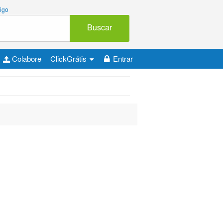
igo
Buscar
Colabore
ClickGrátis
Entrar