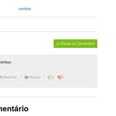
sonhos
Postar um Comentário
entou:
Responder
Reportar
0
0
mentário