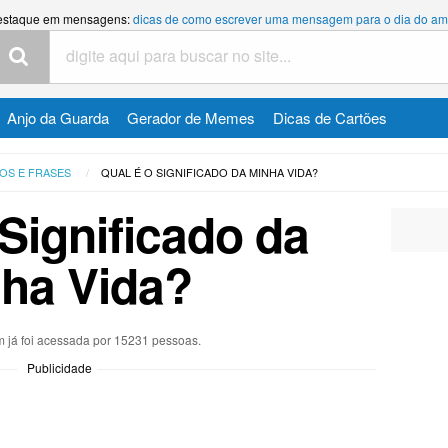
estaque em mensagens:
dicas de como escrever uma mensagem para o dia do am
Anjo da Guarda
Gerador de Memes
Dicas de Cartões
OS E FRASES
QUAL É O SIGNIFICADO DA MINHA VIDA?
 Significado da
ha Vida?
já foi acessada por 15231 pessoas.
Publicidade