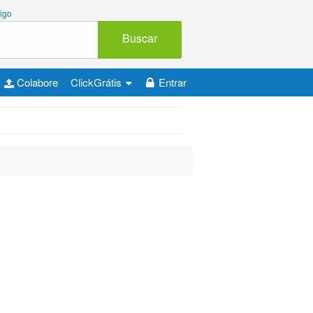
igo
Buscar
Colabore
ClickGrátis
Entrar