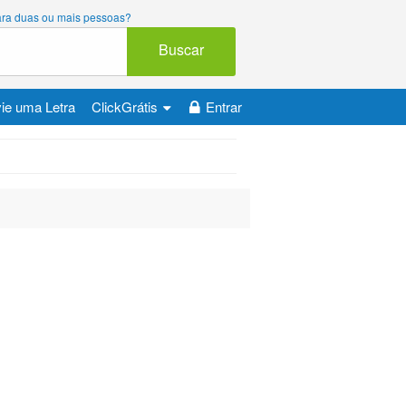
 para duas ou mais pessoas?
Buscar
ie uma Letra
ClickGrátis
Entrar