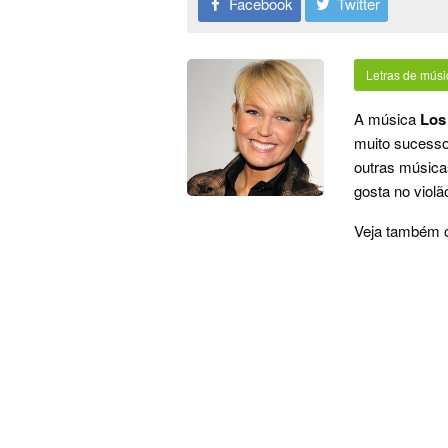
Facebook
Twitter
Letras de músi
A música
Los
muito sucesso
outras música
gosta no violão
Veja também 