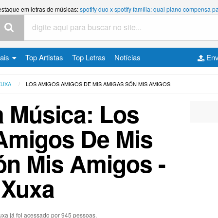
estaque em letras de músicas:
spotify duo x spotify família: qual plano compensa
cais
Top Artistas
Top Letras
Notícias
Env
XUXA
LOS AMIGOS AMIGOS DE MIS AMIGAS SÓN MIS AMIGOS
a Música: Los
Amigos De Mis
n Mis Amigos -
Xuxa
uxa já foi acessado por 945 pessoas.