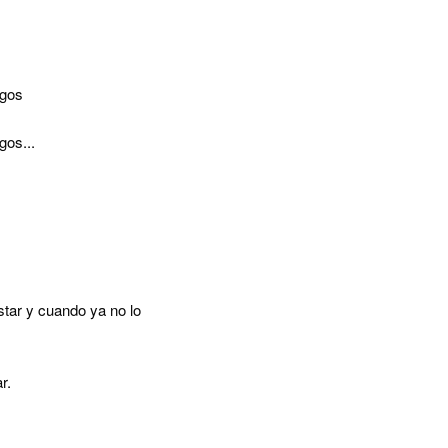
igos
os...
star y cuando ya no lo
r.