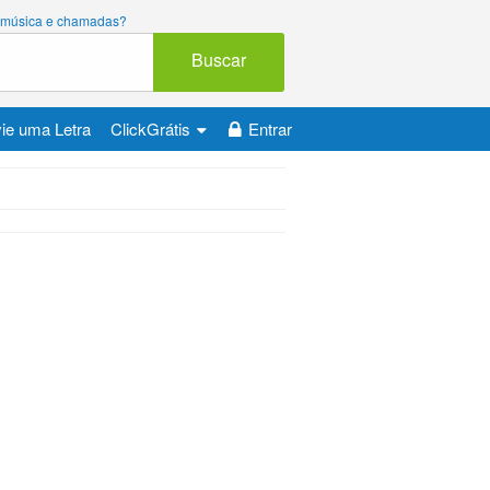
ara música e chamadas?
Buscar
ie uma Letra
ClickGrátis
Entrar