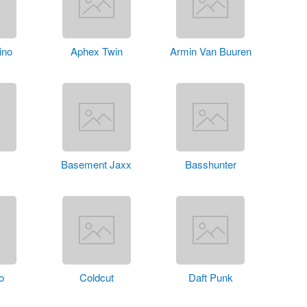
ino
Aphex Twin
Armin Van Buuren
Basement Jaxx
Basshunter
o
Coldcut
Daft Punk