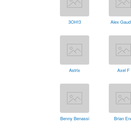
3OH!3
Alex Gaud
Astrix
Axel F
Benny Benassi
Brian En