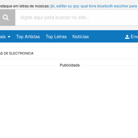
estaque em letras de músicas:
jbl, edifier ou qcy: qual fone bluetooth escolher p
cais
Top Artistas
Top Letras
Notícias
Env
AS DE ELECTRONICA
Publicidade