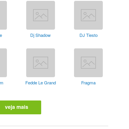
ne
Dj Shadow
DJ Tiesto
im
Fedde Le Grand
Fragma
veja mais