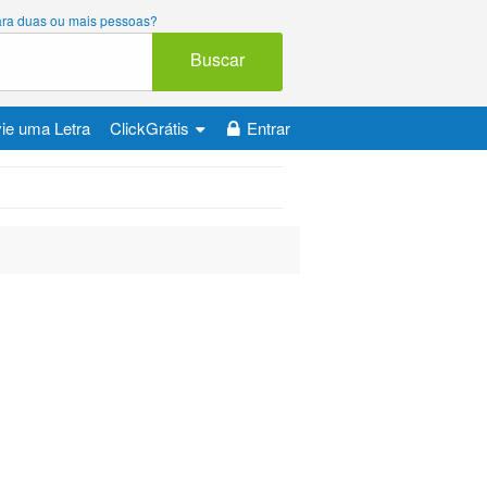
 para duas ou mais pessoas?
Buscar
ie uma Letra
ClickGrátis
Entrar