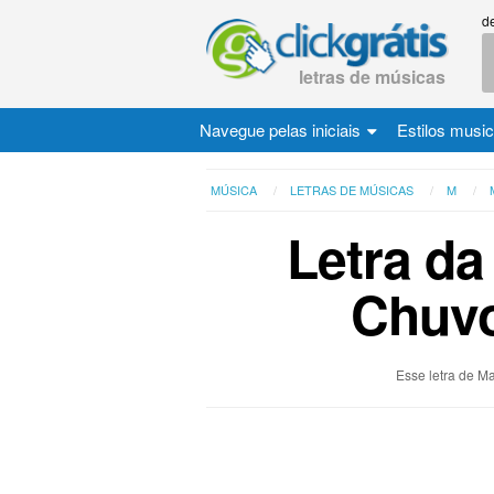
d
letras de músicas
Navegue pelas iniciais
Estilos musi
MÚSICA
LETRAS DE MÚSICAS
M
Letra da
Chuvo
Esse letra de M