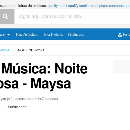
estaque em letras de músicas:
spotify duo x spotify família: qual plano compensa
cais
Top Artistas
Top Letras
Notícias
Env
MAYSA
NOITE CHUVOSA
 Música: Noite
sa - Maysa
aysa já foi acessado por 647 pessoas.
Publicidade