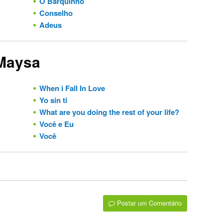
O Barquinho
Conselho
Adeus
 Maysa
When i Fall In Love
Yo sin ti
What are you doing the rest of your life?
Você e Eu
Você
Postar um Comentário