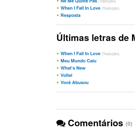
Ne Me Quitte Pas
(Tradução)
When I Fall In Love
(Tradução)
Resposta
Últimas letras de
When I Fall In Love
(Tradução)
Meu Mundo Caiu
What's New
Voltei
Você Abusou
Comentários
(0)