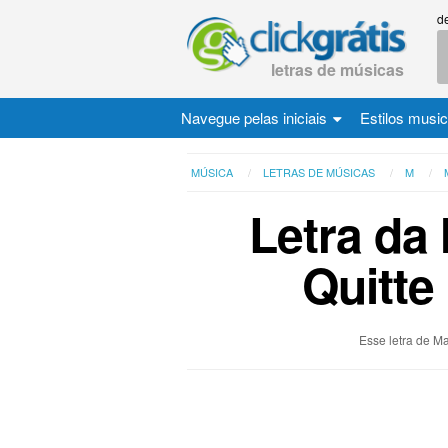
d
letras de músicas
Navegue pelas iniciais
Estilos musi
MÚSICA
LETRAS DE MÚSICAS
M
Letra da
Quitte
Esse letra de M