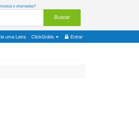
ara música e chamadas?
Buscar
ie uma Letra
ClickGrátis
Entrar