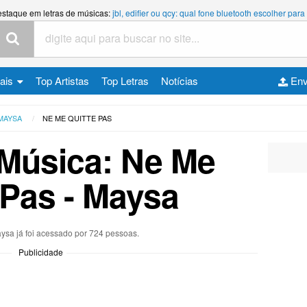
estaque em letras de músicas:
jbl, edifier ou qcy: qual fone bluetooth escolher p
cais
Top Artistas
Top Letras
Notícias
Env
MAYSA
NE ME QUITTE PAS
 Música: Ne Me
 Pas - Maysa
aysa já foi acessado por 724 pessoas.
Publicidade