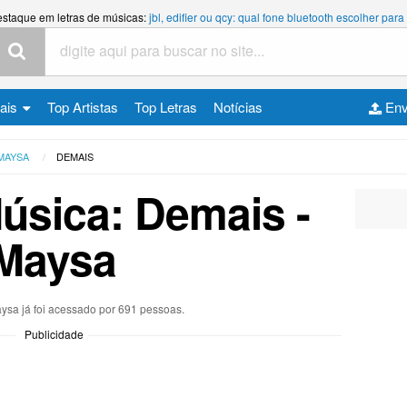
estaque em letras de músicas:
jbl, edifier ou qcy: qual fone bluetooth escolher p
cais
Top Artistas
Top Letras
Notícias
Env
MAYSA
DEMAIS
Música: Demais -
Maysa
aysa já foi acessado por 691 pessoas.
Publicidade