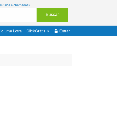
ara música e chamadas?
Buscar
ie uma Letra
ClickGrátis
Entrar