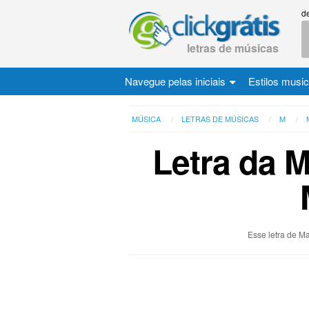
d
letras de músicas
Navegue pelas iniciais
Estilos musi
MÚSICA
LETRAS DE MÚSICAS
M
Letra da 
Esse letra de M