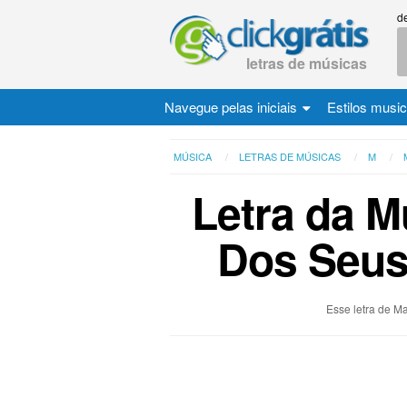
d
letras de músicas
Navegue pelas iniciais
Estilos musi
MÚSICA
LETRAS DE MÚSICAS
M
Letra da M
Dos Seus
Esse letra de M