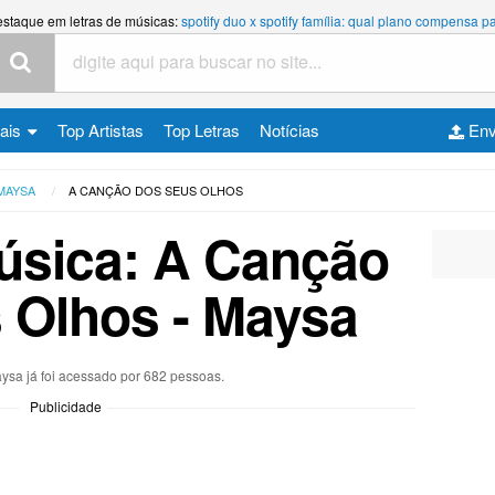
estaque em letras de músicas:
spotify duo x spotify família: qual plano compensa
cais
Top Artistas
Top Letras
Notícias
Env
MAYSA
A CANÇÃO DOS SEUS OLHOS
úsica: A Canção
 Olhos - Maysa
aysa já foi acessado por 682 pessoas.
Publicidade