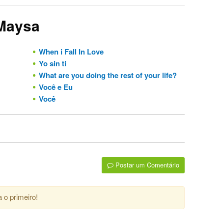
 Maysa
When i Fall In Love
Yo sin ti
What are you doing the rest of your life?
Você e Eu
Você
Postar um Comentário
 o primeiro!