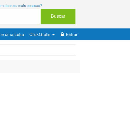
 para duas ou mais pessoas?
Buscar
ie uma Letra
ClickGrátis
Entrar