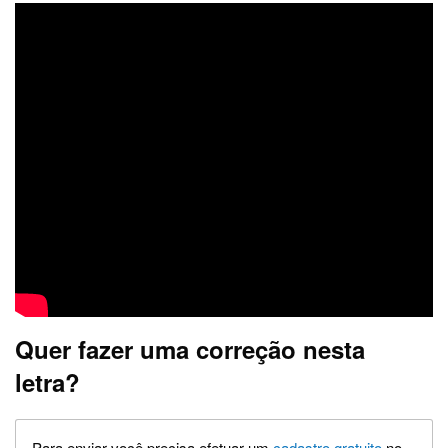
Quer fazer uma correção nesta
letra?
Para enviar você precisa efetuar um
cadastro gratuito
no