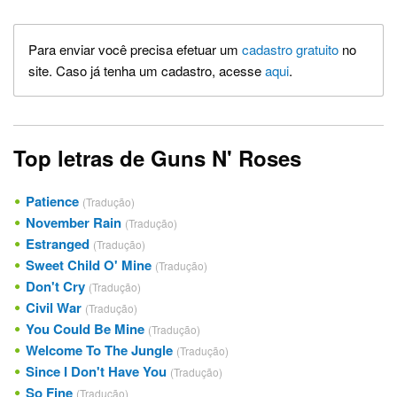
Para enviar você precisa efetuar um
cadastro gratuito
no
site. Caso já tenha um cadastro, acesse
aqui
.
Top letras de Guns N' Roses
Patience
(Tradução)
November Rain
(Tradução)
Estranged
(Tradução)
Sweet Child O' Mine
(Tradução)
Don't Cry
(Tradução)
Civil War
(Tradução)
You Could Be Mine
(Tradução)
Welcome To The Jungle
(Tradução)
Since I Don't Have You
(Tradução)
So Fine
(Tradução)