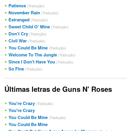
Patience
(Tradução)
November Rain
(Tradução)
Estranged
(Tradução)
Sweet Child O' Mine
(Tradução)
Don't Cry
(Tradução)
Civil War
(Tradução)
You Could Be Mine
(Tradução)
Welcome To The Jungle
(Tradução)
Since I Don't Have You
(Tradução)
So Fine
(Tradução)
Últimas letras de Guns N' Roses
You're Crazy
(Tradução)
You're Crazy
You Could Be Mine
(Tradução)
You Could Be Mine