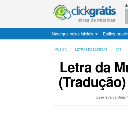
d
letras de músicas
Navegue pelas iniciais
Estilos musi
MÚSICA
LETRAS DE MÚSICAS
0A9
Letra da M
(Tradução)
Esse letra de Guns 