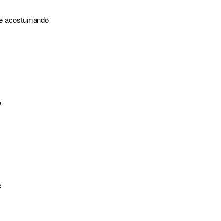
 me acostumando
ê
ê