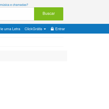
ara música e chamadas?
Buscar
ie uma Letra
ClickGrátis
Entrar