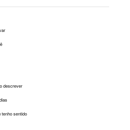
var
cê
so descrever
dias
 tenho sentido