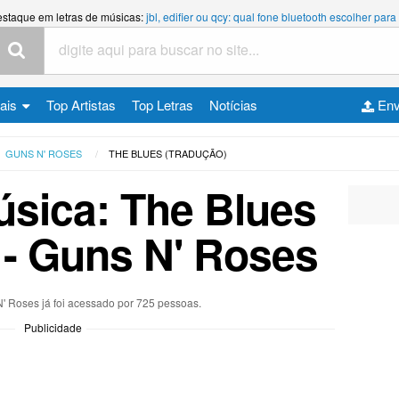
estaque em letras de músicas:
jbl, edifier ou qcy: qual fone bluetooth escolher p
cais
Top Artistas
Top Letras
Notícias
Env
GUNS N' ROSES
THE BLUES (TRADUÇÃO)
úsica: The Blues
 - Guns N' Roses
N' Roses já foi acessado por 725 pessoas.
Publicidade