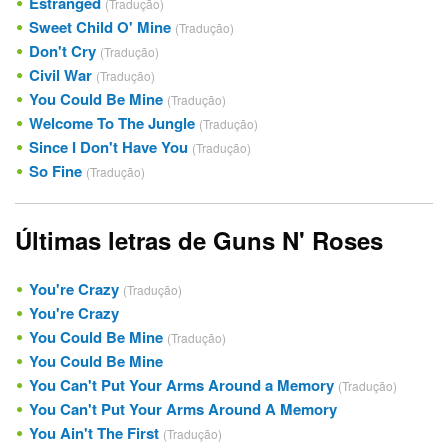
Estranged
(Tradução)
Sweet Child O' Mine
(Tradução)
Don't Cry
(Tradução)
Civil War
(Tradução)
You Could Be Mine
(Tradução)
Welcome To The Jungle
(Tradução)
Since I Don't Have You
(Tradução)
So Fine
(Tradução)
Últimas letras de Guns N' Roses
You're Crazy
(Tradução)
You're Crazy
You Could Be Mine
(Tradução)
You Could Be Mine
You Can't Put Your Arms Around a Memory
(Tradução)
You Can't Put Your Arms Around A Memory
You Ain't The First
(Tradução)