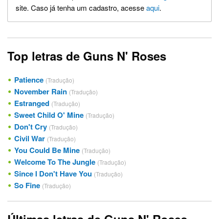
site. Caso já tenha um cadastro, acesse
aqui
.
Top letras de Guns N' Roses
Patience
(Tradução)
November Rain
(Tradução)
Estranged
(Tradução)
Sweet Child O' Mine
(Tradução)
Don't Cry
(Tradução)
Civil War
(Tradução)
You Could Be Mine
(Tradução)
Welcome To The Jungle
(Tradução)
Since I Don't Have You
(Tradução)
So Fine
(Tradução)
Últimas letras de Guns N' Roses