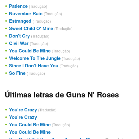
Patience
(Tradução)
November Rain
(Tradução)
Estranged
(Tradução)
Sweet Child O' Mine
(Tradução)
Don't Cry
(Tradução)
Civil War
(Tradução)
You Could Be Mine
(Tradução)
Welcome To The Jungle
(Tradução)
Since I Don't Have You
(Tradução)
So Fine
(Tradução)
Últimas letras de Guns N' Roses
You're Crazy
(Tradução)
You're Crazy
You Could Be Mine
(Tradução)
You Could Be Mine