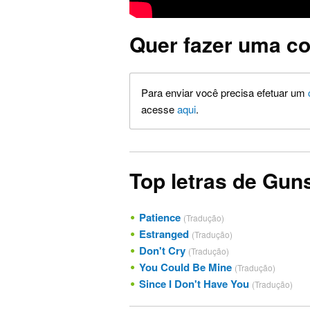
Quer fazer uma co
Para enviar você precisa efetuar um
acesse
aqui
.
Top letras de Gun
Patience
(Tradução)
Estranged
(Tradução)
Don't Cry
(Tradução)
You Could Be Mine
(Tradução)
Since I Don't Have You
(Tradução)