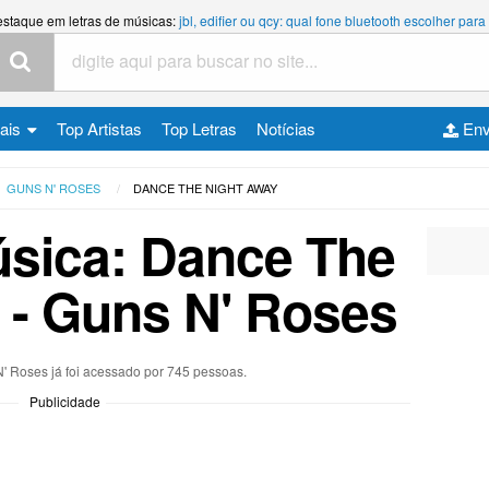
estaque em letras de músicas:
jbl, edifier ou qcy: qual fone bluetooth escolher p
cais
Top Artistas
Top Letras
Notícias
Env
GUNS N' ROSES
DANCE THE NIGHT AWAY
úsica: Dance The
 - Guns N' Roses
N' Roses já foi acessado por 745 pessoas.
Publicidade