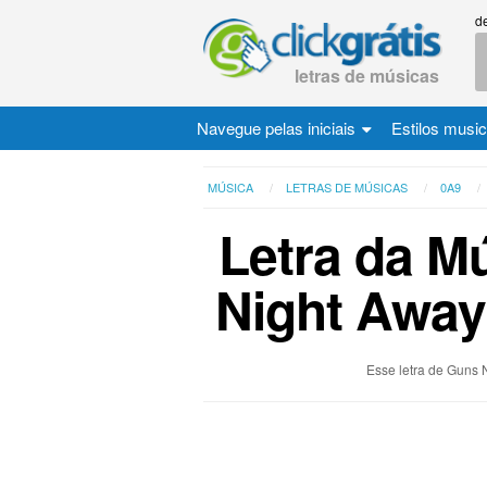
d
letras de músicas
Navegue pelas iniciais
Estilos musi
MÚSICA
LETRAS DE MÚSICAS
0A9
Letra da M
Night Away
Esse letra de Guns 