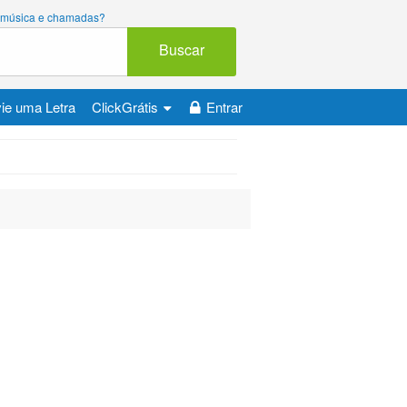
ara música e chamadas?
Buscar
ie uma Letra
ClickGrátis
Entrar