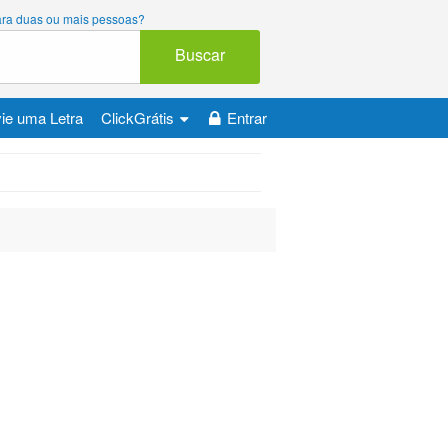
 para duas ou mais pessoas?
Buscar
ie uma Letra
ClickGrátis
Entrar