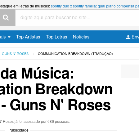
estaque em letras de músicas:
spotify duo x spotify família: qual plano compensa
cais
Top Artistas
Top Letras
Notícias
Env
GUNS N' ROSES
COMMUNICATION BREAKDOWN (TRADUÇÃO)
 da Música:
tion Breakdown
 - Guns N' Roses
N' Roses já foi acessado por 686 pessoas.
Publicidade