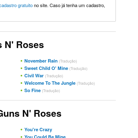
cadastro gratuito
no site. Caso já tenha um cadastro,
s N' Roses
November Rain
(Tradução)
Sweet Child O' Mine
(Tradução)
Civil War
(Tradução)
Welcome To The Jungle
(Tradução)
So Fine
(Tradução)
 Guns N' Roses
You're Crazy
You Could Be Mine