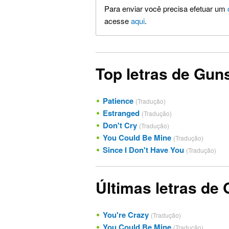
Para enviar você precisa efetuar um
acesse
aqui
.
Top letras de Gun
Patience
(Tradução)
Estranged
(Tradução)
Don't Cry
(Tradução)
You Could Be Mine
(Tradução)
Since I Don't Have You
(Tradução)
Últimas letras de
You're Crazy
(Tradução)
You Could Be Mine
(Tradução)