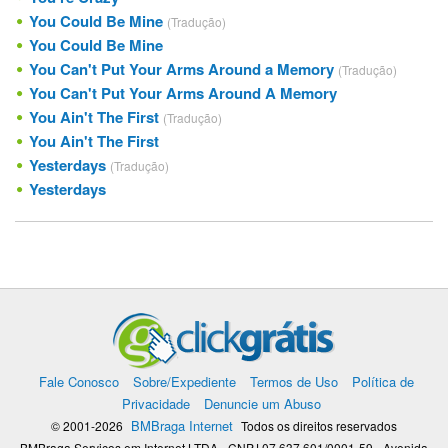
You Could Be Mine
(Tradução)
You Could Be Mine
You Can't Put Your Arms Around a Memory
(Tradução)
You Can't Put Your Arms Around A Memory
You Ain't The First
(Tradução)
You Ain't The First
Yesterdays
(Tradução)
Yesterdays
Fale Conosco
Sobre/Expediente
Termos de Uso
Política de
Privacidade
Denuncie um Abuso
BMBraga Internet
© 2001-2026
Todos os direitos reservados
BMBraga Servicos em Internet LTDA - CNPJ 07.637.601/0001-59 - Avenida