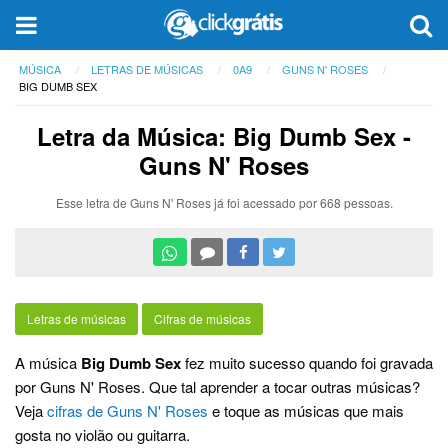
MÚSICA
LETRAS DE MÚSICAS
0A9
GUNS N' ROSES
BIG DUMB SEX
Letra da Música: Big Dumb Sex -
Guns N' Roses
Esse letra de Guns N' Roses já foi acessado por 668 pessoas.
Letras de músicas
Cifras de músicas
A música
Big Dumb Sex
fez muito sucesso quando foi gravada
por Guns N' Roses. Que tal aprender a tocar outras músicas?
Veja
cifras de Guns N' Roses
e toque as músicas que mais
gosta no violão ou guitarra.