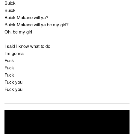
Buick
Buick
Buick Makane will ya?
Buick Makane will ya be my girl?
Oh, be my girl
I said I know what to do
I'm gonna
Fuck
Fuck
Fuck
Fuck you
Fuck you