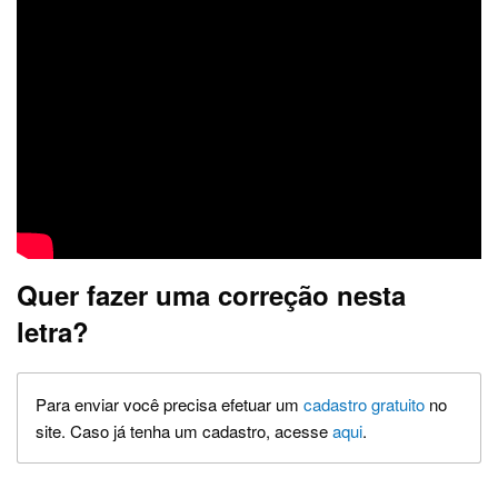
Quer fazer uma correção nesta
letra?
Para enviar você precisa efetuar um
cadastro gratuito
no
site. Caso já tenha um cadastro, acesse
aqui
.