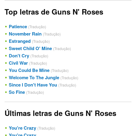
Top letras de Guns N' Roses
Patience
(Tradução)
November Rain
(Tradução)
Estranged
(Tradução)
Sweet Child O' Mine
(Tradução)
Don't Cry
(Tradução)
Civil War
(Tradução)
You Could Be Mine
(Tradução)
Welcome To The Jungle
(Tradução)
Since I Don't Have You
(Tradução)
So Fine
(Tradução)
Últimas letras de Guns N' Roses
You're Crazy
(Tradução)
You're Crazy