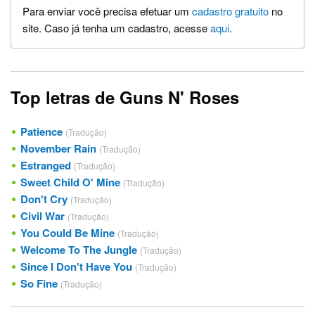
Para enviar você precisa efetuar um
cadastro gratuito
no
site. Caso já tenha um cadastro, acesse
aqui
.
Top letras de Guns N' Roses
Patience
(Tradução)
November Rain
(Tradução)
Estranged
(Tradução)
Sweet Child O' Mine
(Tradução)
Don't Cry
(Tradução)
Civil War
(Tradução)
You Could Be Mine
(Tradução)
Welcome To The Jungle
(Tradução)
Since I Don't Have You
(Tradução)
So Fine
(Tradução)