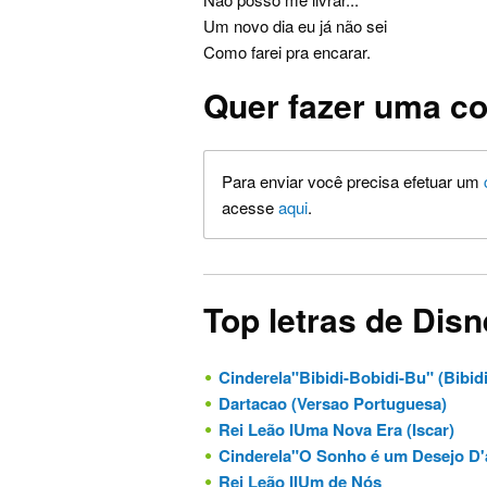
Um novo dia eu já não sei
Como farei pra encarar.
Quer fazer uma co
Para enviar você precisa efetuar um
acesse
aqui
.
Top letras de Dis
Cinderela"Bibidi-Bobidi-Bu" (Bibidi-Bobidi
Dartacao (Versao Portuguesa)
Rei Leão IUma Nova Era (Iscar)
Cinderela"O Sonho é um Desejo D'alma" (A Dream is a Wish Your Hea
Rei Leão IIUm de Nós