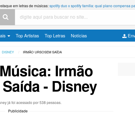
estaque em letras de músicas:
spotify duo x spotify família: qual plano compensa
cais
Top Artistas
Top Letras
Notícias
Env
DISNEY
IRMÃO URSOSEM SAÍDA
 Música: Irmão
Saída - Disney
sney já foi acessado por 538 pessoas.
Publicidade