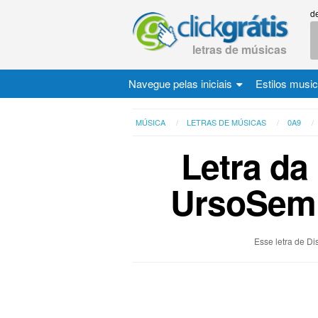
d
letras de músicas
Navegue pelas iniciais
Estilos musi
MÚSICA
LETRAS DE MÚSICAS
0A9
Letra da
UrsoSem 
Esse letra de Di