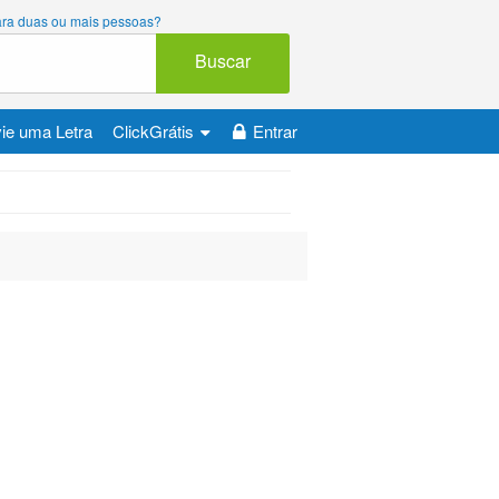
 para duas ou mais pessoas?
Buscar
ie uma Letra
ClickGrátis
Entrar