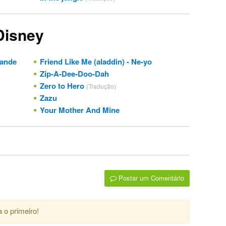
Disney
rande
Friend Like Me (aladdin) - Ne-yo
Zip-A-Dee-Doo-Dah
Zero to Hero
(Tradução)
Zazu
Your Mother And Mine
Postar um Comentário
 o primeiro!