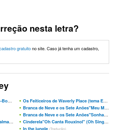
rreção nesta letra?
cadastro gratuito
no site. Caso já tenha um cadastro,
ney
-Boo)
Os Feiticeiros de Waverly Place (tema Em Português)
Branca de Neve e os Sete Anões"Meu Mundo Feliz" (With a Smile and a Song)
Branca de Neve e os Sete Anões"Sonhando Assim" (I'm Wishing)
rt Makes)
Cinderela"Oh Canta Rouxinol" (Oh Sing Sweet Nightengale"
In the jungle
(Tradução)