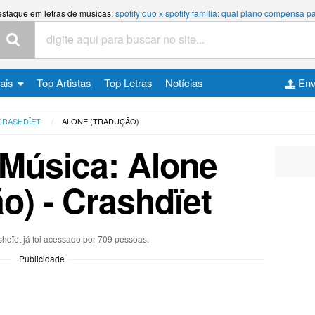
estaque em letras de músicas:
spotify duo x spotify família: qual plano compensa
cais
Top Artistas
Top Letras
Notícias
Env
CRASHDÏET
ALONE (TRADUÇÃO)
 Música: Alone
o) - Crashdïet
shdïet já foi acessado por 709 pessoas.
Publicidade