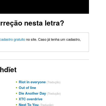
rreção nesta letra?
cadastro gratuito
no site. Caso já tenha um cadastro,
hdïet
Riot in everyone
(Tradução)
Out of line
Die Another Day
(Tradução)
XTC overdrive
Next To You
(Tradução)