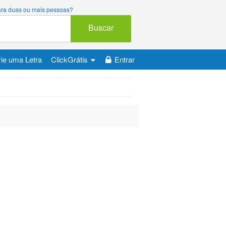
 para duas ou mais pessoas?
Buscar
ie uma Letra
ClickGrátis
Entrar