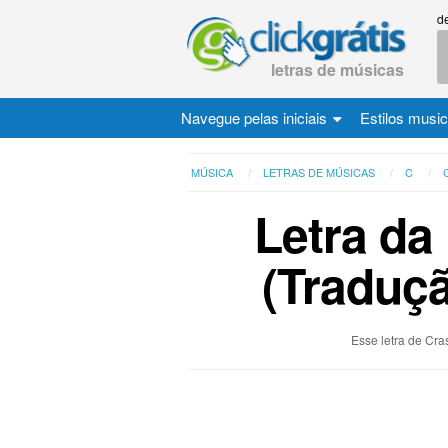
d
letras de músicas
Navegue pelas iniciais
Estilos musi
MÚSICA
LETRAS DE MÚSICAS
C
Letra da
(Traduçã
Esse letra de Cra