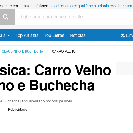
estaque em letras de músicas:
jbl, edifier ou qcy: qual fone bluetooth escolher p
cais
Top Artistas
Top Letras
Notícias
Env
CLAUDINHO E BUCHECHA
CARRO VELHO
sica: Carro Velho
nho e Buchecha
 e Buchecha já foi acessado por 530 pessoas.
Publicidade