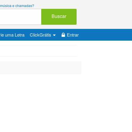
ara música e chamadas?
Buscar
ie uma Letra
ClickGrátis
Entrar