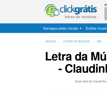
d
letras de músicas
Navegue pelas iniciais
Estilos musi
MÚSICA
LETRAS DE MÚSICAS
0A9
Letra da Mú
- Claudi
Esse letra de Claudinho