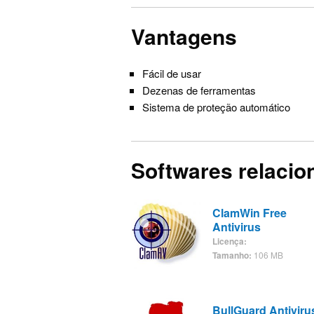
Vantagens
Fácil de usar
Dezenas de ferramentas
Sistema de proteção automático
Softwares relaci
ClamWin Free
Antivirus
Licença:
Tamanho:
106 MB
BullGuard Antiviru