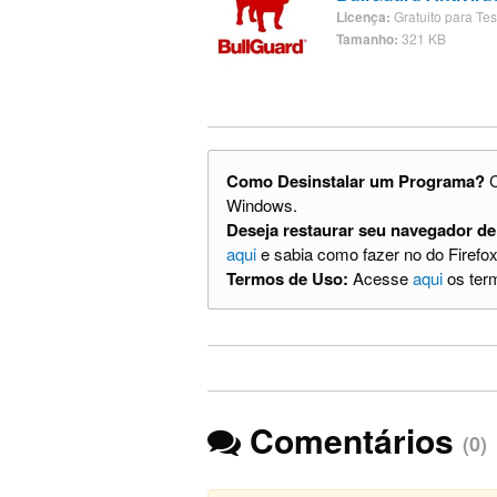
Licença:
Gratuito para Tes
Tamanho:
321 KB
Como Desinstalar um Programa?
C
Windows.
Deseja restaurar seu navegador de
aqui
e sabia como fazer no do Firefox
Termos de Uso:
Acesse
aqui
os term
Comentários
(0)