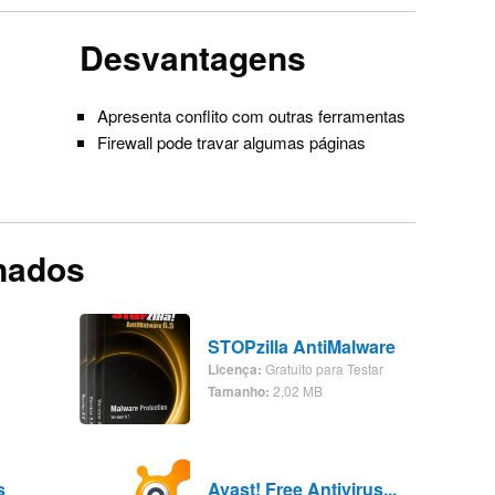
Desvantagens
Apresenta conflito com outras ferramentas
Firewall pode travar algumas páginas
onados
STOPzilla AntiMalware
Licença:
Gratuito para Testar
Tamanho:
2,02 MB
s
Avast! Free Antivirus...