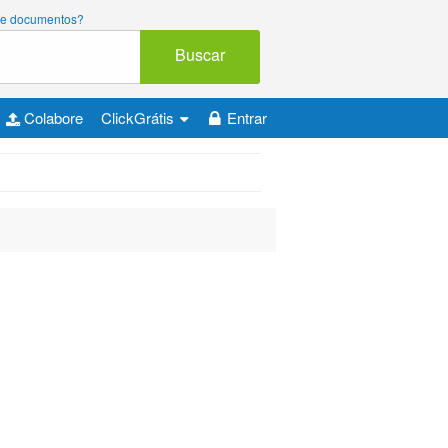
as e documentos?
Buscar
Colabore
ClickGrátis
Entrar