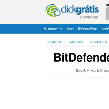
d
download
Windows
Mac
iPhone/iPad
Andr
DOWNLOAD
WINDOWS
SEGURANÇA
BitDefende
Essa download já foi ac