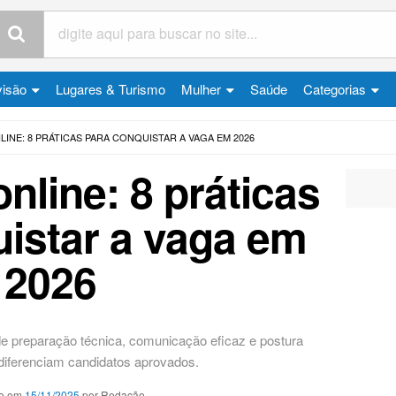
visão
Lugares & Turismo
Mulher
Saúde
Categorias
LINE: 8 PRÁTICAS PARA CONQUISTAR A VAGA EM 2026
online: 8 práticas
istar a vaga em
2026
 preparação técnica, comunicação eficaz e postura
 diferenciam candidatos aprovados.
o em
15/11/2025
por Redação.