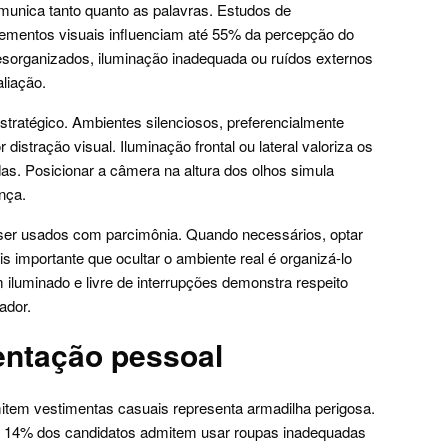
munica tanto quanto as palavras. Estudos de
ementos visuais influenciam até 55% da percepção do
esorganizados, iluminação inadequada ou ruídos externos
liação.
stratégico. Ambientes silenciosos, preferencialmente
istração visual. Iluminação frontal ou lateral valoriza os
das. Posicionar a câmera na altura dos olhos simula
ança.
ser usados com parcimônia. Quando necessários, optar
s importante que ocultar o ambiente real é organizá-lo
luminado e livre de interrupções demonstra respeito
ador.
entação pessoal
mitem vestimentas casuais representa armadilha perigosa.
e 14% dos candidatos admitem usar roupas inadequadas