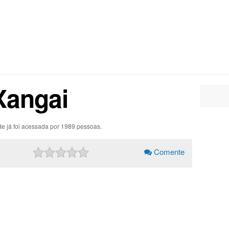
Xangai
de já foi acessada por 1989 pessoas.
Comente