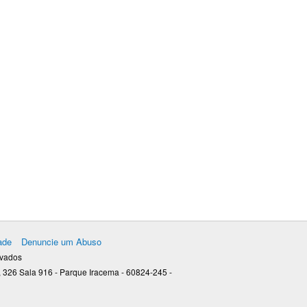
ade
Denuncie um Abuso
rvados
 326 Sala 916 - Parque Iracema - 60824-245 -