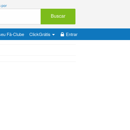
s por
Buscar
seu Fã-Clube
ClickGrátis
Entrar