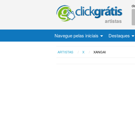
d
artistas
Navegue pelas iniciais
Destaques
ARTISTAS
X
XANGAI